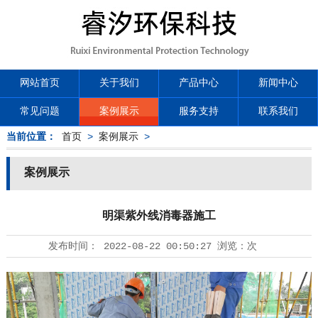
网站首页
关于我们
产品中心
新闻中心
常见问题
案例展示
服务支持
联系我们
当前位置：
首页
>
案例展示
>
案例展示
明渠紫外线消毒器施工
发布时间：
2022-08-22 00:50:27
浏览：
次